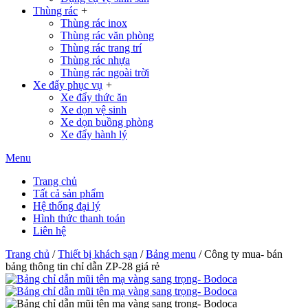
Thùng rác
+
Thùng rác inox
Thùng rác văn phòng
Thùng rác trang trí
Thùng rác nhựa
Thùng rác ngoài trời
Xe đẩy phục vụ
+
Xe đẩy thức ăn
Xe dọn vệ sinh
Xe dọn buồng phòng
Xe đẩy hành lý
Menu
Trang chủ
Tất cả sản phẩm
Hệ thống đại lý
Hình thức thanh toán
Liên hệ
Trang chủ
/
Thiết bị khách sạn
/
Bảng menu
/ Công ty mua- bán
bảng thông tin chỉ dẫn ZP-28 giá rẻ