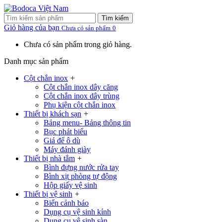
Tìm kiếm
Giỏ hàng của bạn
Chưa có sản phẩm
0
Chưa có sản phẩm trong giỏ hàng.
Danh mục sản phẩm
Cột chắn inox
+
Cột chắn inox dây căng
Cột chắn inox dây trùng
Phụ kiện cột chắn inox
Thiết bị khách sạn
+
Bảng menu- Bảng thông tin
Bục phát biểu
Giá để ô dù
Máy đánh giày
Thiết bị nhà tắm
+
Bình đựng nước rửa tay
Bình xịt phòng tự động
Hộp giấy vệ sinh
Thiết bị vệ sinh
+
Biển cảnh báo
Dụng cụ vệ sinh kính
Dụng cụ vệ sinh sàn