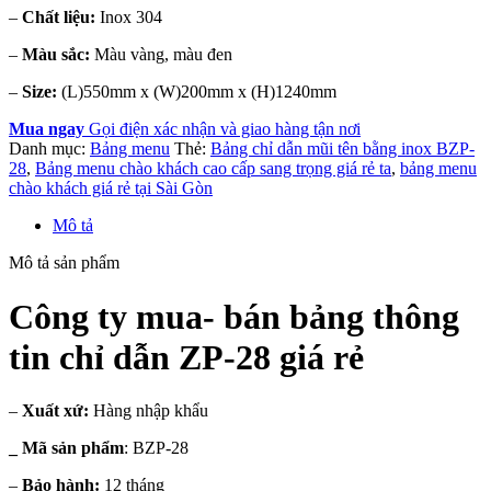
–
Chất liệu:
Inox 304
–
Màu sắc:
Màu vàng, màu đen
–
Size:
(L)550mm x (W)200mm x (H)1240mm
Mua ngay
Gọi điện xác nhận và giao hàng tận nơi
Danh mục:
Bảng menu
Thẻ:
Bảng chỉ dẫn mũi tên bằng inox BZP-
28
,
Bảng menu chào khách cao cấp sang trọng giá rẻ ta
,
bảng menu
chào khách giá rẻ tại Sài Gòn
Mô tả
Mô tả sản phẩm
Công ty mua- bán bảng thông
tin chỉ dẫn ZP-28 giá rẻ
–
Xuất xứ:
Hàng nhập khẩu
_ Mã sản phẩm
: BZP-28
–
Bảo hành:
12 tháng