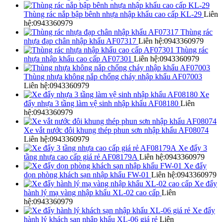
Thùng rác nắp bập bênh nhựa nhập khẩu cao cấp KL-29
Liên
hệ:0943360979
Thùng rác
nhựa đạp chân nhập khẩu AF07317
Liên hệ:0943360979
Thùng rác
nhựa nhập khẩu cao cấp AF07301
Liên hệ:0943360979
Thùng nhựa không nắp chống cháy nhập khẩu AF07003
Liên hệ:0943360979
Xe
đẩy nhựa 3 tầng làm vệ sinh nhập khẩu AF08180
Liên
hệ:0943360979
Xe vắt nước đôi khung thép phun sơn nhập khẩu AF08074
Liên hệ:0943360979
Xe đẩy 3
tầng nhựa cao cấp giá rẻ AF08179A
Liên hệ:0943360979
Xe đẩy
dọn phòng khách sạn nhập khẩu FW-01
Liên hệ:0943360979
Xe đẩy
hành lý mạ vàng nhập khẩu XL-02 cao cấp
Liên
hệ:0943360979
Xe đẩy
hành lý khách sạn nhập khẩu XL-06 giá rẻ
Liên