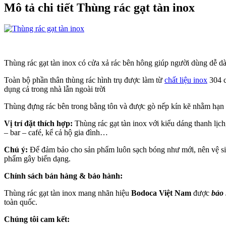
Mô tả chi tiết Thùng rác gạt tàn inox
Thùng rác gạt tàn inox có cửa xả rác bên hông giúp người dùng dễ d
Toàn bộ phần thân thùng rác hình trụ được làm từ
chất liệu inox
304 c
dụng cả trong nhà lẫn ngoài trời
Thùng đựng rác bên trong bằng tôn và được gò nếp kín kẽ nhằm hạn chế 
Vị trí đặt thích hợp:
Thùng rác gạt tàn inox với kiểu dáng thanh lịch
– bar – café, kể cả hộ gia đình…
Chú ý:
Để đảm bảo cho sản phẩm luôn sạch bóng như mới, nên vệ sin
phẩm gây biến dạng.
Chính sách bán hàng & bảo hành:
Thùng rác gạt tàn inox mang nhãn hiệu
Bodoca Việt Nam
được
bảo
toàn quốc.
Chúng tôi cam kết: