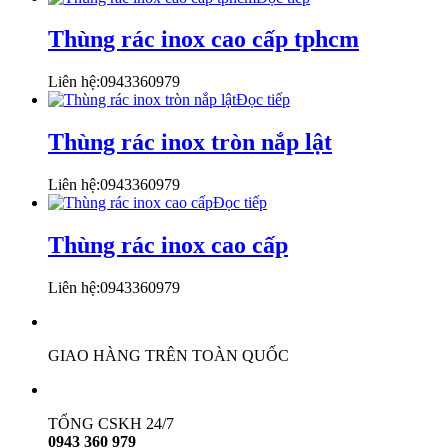
Thùng rác inox cao cấp tphcm
Liên hệ:0943360979
Đọc tiếp
Thùng rác inox tròn nắp lật
Liên hệ:0943360979
Đọc tiếp
Thùng rác inox cao cấp
Liên hệ:0943360979
GIAO HÀNG TRÊN TOÀN QUỐC
TỔNG CSKH 24/7
0943 360 979