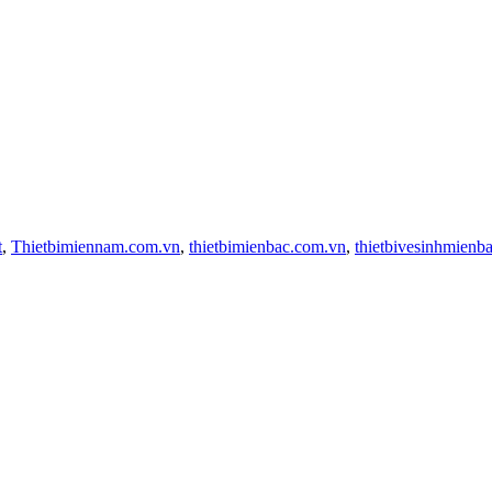
t
,
Thietbimiennam.com.vn
,
thietbimienbac.com.vn
,
thietbivesinhmienb