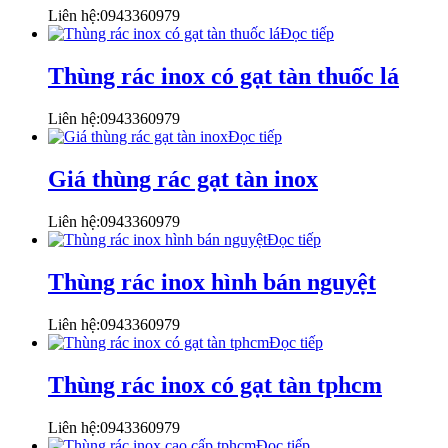
Liên hệ:0943360979
Đọc tiếp
Thùng rác inox có gạt tàn thuốc lá
Liên hệ:0943360979
Đọc tiếp
Giá thùng rác gạt tàn inox
Liên hệ:0943360979
Đọc tiếp
Thùng rác inox hình bán nguyệt
Liên hệ:0943360979
Đọc tiếp
Thùng rác inox có gạt tàn tphcm
Liên hệ:0943360979
Đọc tiếp