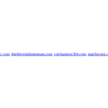
ac.com
,
thietbivesinhmiennam.com
,
cotchaninox304.com
,
maichicong.