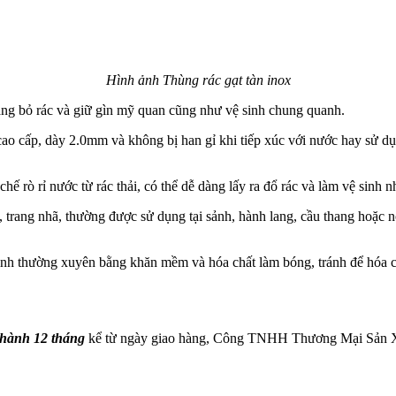
Hình ảnh Thùng rác gạt tàn inox
àng bỏ rác và giữ gìn mỹ quan cũng như vệ sinh chung quanh.
ao cấp, dày 2.0mm và không bị han gỉ khi tiếp xúc với nước hay sử d
rò rỉ nước từ rác thải, có thể dễ dàng lấy ra đổ rác và làm vệ sinh nh
, trang nhã, thường được sử dụng tại sảnh, hành lang, cầu thang hoặc n
h thường xuyên bằng khăn mềm và hóa chất làm bóng, tránh để hóa ch
 hành 12 tháng
kể từ ngày giao hàng, Công TNHH Thương Mại Sản Xuất