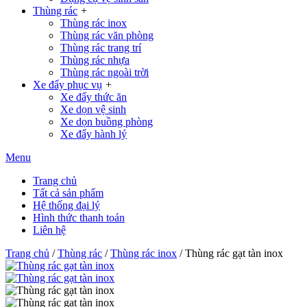
Thùng rác
+
Thùng rác inox
Thùng rác văn phòng
Thùng rác trang trí
Thùng rác nhựa
Thùng rác ngoài trời
Xe đẩy phục vụ
+
Xe đẩy thức ăn
Xe dọn vệ sinh
Xe dọn buồng phòng
Xe đẩy hành lý
Menu
Trang chủ
Tất cả sản phẩm
Hệ thống đại lý
Hình thức thanh toán
Liên hệ
Trang chủ
/
Thùng rác
/
Thùng rác inox
/ Thùng rác gạt tàn inox