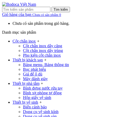
Tìm kiếm
Giỏ hàng của bạn
Chưa có sản phẩm
0
Chưa có sản phẩm trong giỏ hàng.
Danh mục sản phẩm
Cột chắn inox
+
Cột chắn inox dây căng
Cột chắn inox dây trùng
Phụ kiện cột chắn inox
Thiết bị khách sạn
+
Bảng menu- Bảng thông tin
Bục phát biểu
Giá để ô dù
Máy đánh giày
Thiết bị nhà tắm
+
Bình đựng nước rửa tay
Bình xịt phòng tự động
Hộp giấy vệ sinh
Thiết bị vệ sinh
+
Biển cảnh báo
Dụng cụ vệ sinh kính
Dụng cụ vệ sinh sàn