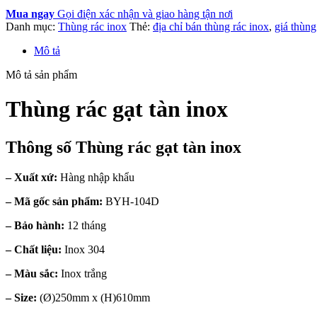
Mua ngay
Gọi điện xác nhận và giao hàng tận nơi
Danh mục:
Thùng rác inox
Thẻ:
địa chỉ bán thùng rác inox
,
giá thùng
Mô tả
Mô tả sản phẩm
Thùng rác gạt tàn inox
Thông số Thùng rác gạt tàn inox
– Xuất xứ:
Hàng nhập khẩu
– Mã gốc sản phẩm:
BYH-104D
– Bảo hành:
12 tháng
– Chất liệu:
Inox 304
– Màu sắc:
Inox trắng
– Size:
(Ø)250mm x (H)610mm